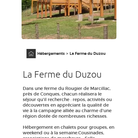
AVEYRON VIVRE VRAI
Accueil
Hébergements
La Ferme du Duzou
La Ferme du Duzou
Dans une ferme du Rougier de Marcillac,
près de Conques, chacun réalisera le
séjour qu'il recherche : repos, activités ou
découvertes en appréciant la qualité de
vie à la campagne alliée au charme d'une
région dotée de nombreuses richesses.
Hébergement en chalets pour groupes, en
weekend ou à la semaine.Cousinades,