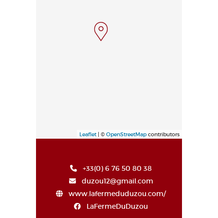
Leaflet
| ©
OpenStreetMap
contributors
+33(0) 6 76 50 80 38
duzou12@gmail.com
www.lafermeduduzou.com/
LaFermeDuDuzou
Haut de page