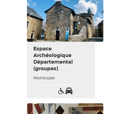
Photo Précédente
Photo Suivante
Espace
Archéologique
Départemental
(groupes)
Montrozier
Accès
Parking
handicapés
Imprimer la fiche
Ajouter à ma sélection