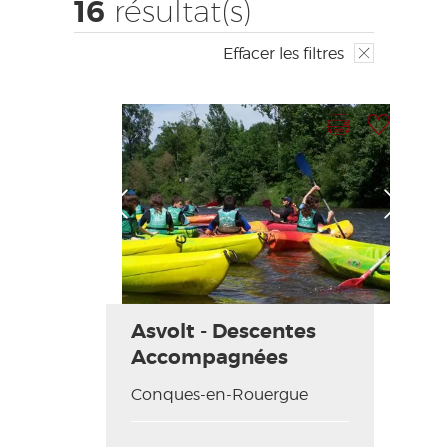
16
résultat(s)
ACCÈS MALVOYANT
FR
Effacer les filtres
AVEYRON VIVRE VRAI
Imprimer la fiche
Ajouter à ma sélection
Photo Précédente
Photo Suivante
Asvolt - Descentes
Accompagnées
Conques-en-Rouergue