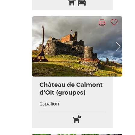
Animaux
Parking
acceptés
Imprimer la fiche
Ajouter à ma sélection
Photo Précédente
Photo Suivante
Château de Calmont
d'Olt (groupes)
Espalion
Animaux
acceptés