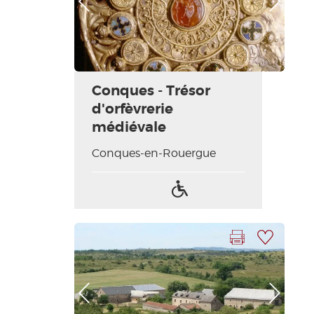
Conques - Trésor
d'orfèvrerie
médiévale
Conques-en-Rouergue
Accès
handicapés
Imprimer la fiche
Ajouter à ma sélection
Photo Précédente
Photo Suivante