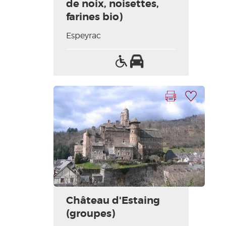
de noix, noisettes,
farines bio)
Espeyrac
Accès
Parking
handicapés
Imprimer la fiche
Ajouter à ma sélection
Château d'Estaing
(groupes)