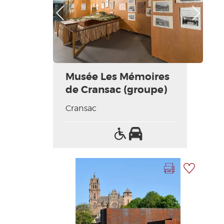
Photo Précédente
Photo Suivante
Musée Les Mémoires
de Cransac (groupe)
Cransac
Accès
Parking
handicapés
Imprimer la fiche
Ajouter à ma sélection
Photo Précédente
Photo Suivante