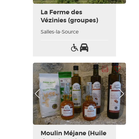
La Ferme des
Vézinies (groupes)
Salles-la-Source
Accès
Parking
handicapés
Imprimer la fiche
Ajouter à ma sélection
Photo Précédente
Photo Suivante
Moulin Méjane (Huile