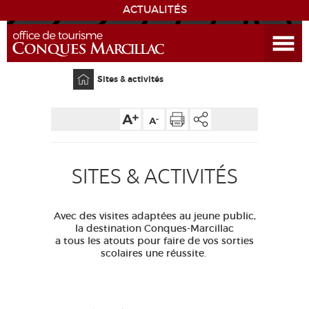
ACTUALITÉS
Ouvrir le menu
CONQUES
Accueil
Sites & activités
SITES & ACTIVITÉS
HÉBERGEMENTS
SITES & ACTIVITÉS
BIBLIOGRAPHIE
Avec des visites adaptées au jeune public,
GR 65
GROUPES
PRESSE
SITE PRINCIPAL
la destination Conques-Marcillac
a tous les atouts pour faire de vos sorties
GRANDS SITES OCCITANIE
scolaires une réussite.
MA SÉLECTION