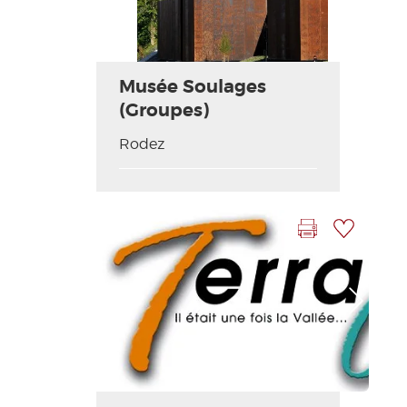
Musée Soulages
(Groupes)
Rodez
Imprimer la fiche
Ajouter à ma sélection
Photo Précédente
Photo Suivante