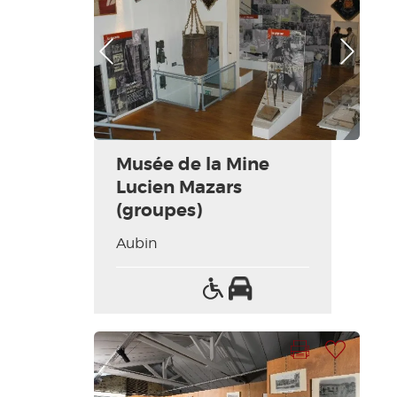
Photo Précédente
Photo Suivante
Musée de la Mine
Lucien Mazars
(groupes)
Aubin
Accès
Parking
handicapés
Imprimer la fiche
Ajouter à ma sélection