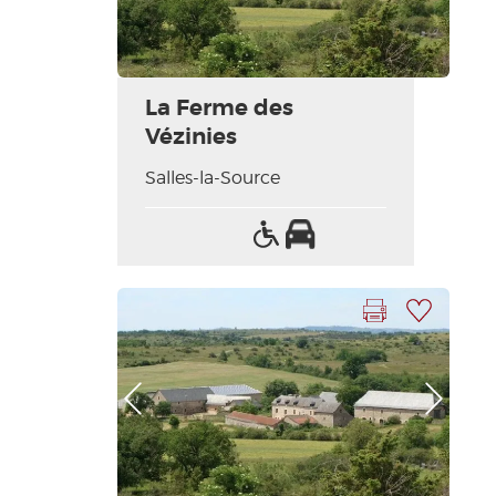
La Ferme des
Vézinies
Salles-la-Source
Accès
Parking
handicapés
Imprimer la fiche
Ajouter à ma sélection
Photo Précédente
Photo Suivante