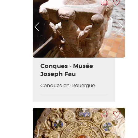
Photo Précédente
Photo Suivante
Conques - Musée
Joseph Fau
Conques-en-Rouergue
Imprimer la fiche
Ajouter à ma sélection
Photo Précédente
Photo Suivante