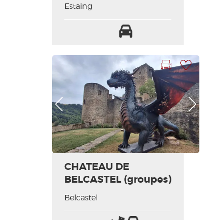
Estaing
Parking
Imprimer la fiche
Ajouter à ma sélection
Photo Précédente
Photo Suivante
CHATEAU DE
BELCASTEL (groupes)
Belcastel