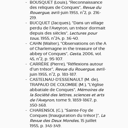
BOUSQUET (Louis), "Reconnaissance
des reliques de Conques",
Revue du
Rouergue
, avril-juin 1953, n°2, p. 216-
219.
BUCQUET (Jacques), "Dans un village
perdu de l'Aveyron, un trésor dormait
depuis des siècles",
Lectures pour
tous
, 1955, n°24, p. 36-40.
CAHN (Walter), "Observations on the A
of Charlemagne in the treasure of the
abbey of Conques",
Gesta
, 2006, vol.
45, n°2, p. 95-107.
CARRÈRE (Pierre), "Réflexions autour
d'un trésor",
Revue du Rouergue
, avril-
juin 1955, n°2, p. 183-187.
CASTELNAU-D'ESSENAULT (M. de),
TRAPAUD DE COLOMBE (M.), "L'église
abbatiale de Conques",
Mémoires de
la Société des lettres, sciences et arts
de l'Aveyron
, tome 9, 1859-1867, p.
350-368.
CHARENSOL (G.), "Sainte-Foy de
Conques [Inauguration du trésor]",
La
Revue des Deux Mondes
, 15 juillet
1955, p. 343-349.