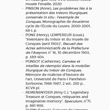
musée Fenaille, 2020.
PINSON (Anne),
Les problèmes liés à la
présentation des trésors liturgiques
conservés in situ : l'exemple de
Conques
, Monographie de deuxième
cycle de l'École du Louvre, 2000-2001,
68-L p.
PONS (Henry), LEMPEREUR (Louis),
"Inventaire du trésor et du musée de
Conques (avril 1903)",
Recueil des
Actes administratifs de la Préfecture
de l'Aveyron
, n° 16, 10 décembre 1903,
p. 389-404.
PONSOT (Catherine),
Camées et
intailles de réemploi dans le mobilier
liturgique du trésor de Conques,
Mémoire de maîtrise d'histoire de
l'art, Université de Paris-I Panthéon-
Sorbonne, 1986-1987, 2 vol., 250 p.,
XCVII pl.
REMENSNYDER (Amy G.), "Legendary
Treasure at Conques, reliquaries and
imaginative memory",
Speculum
, n°71,
p. 881-906.