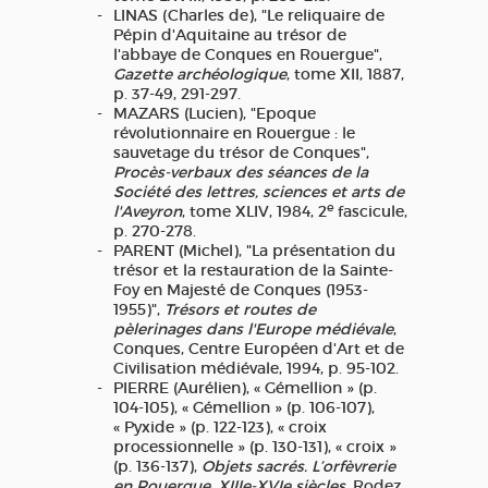
LINAS (Charles de), "Le reliquaire de
Pépin d'Aquitaine au trésor de
l'abbaye de Conques en Rouergue",
Gazette archéologique
, tome XII, 1887,
p. 37-49, 291-297.
MAZARS (Lucien), "Epoque
révolutionnaire en Rouergue : le
sauvetage du trésor de Conques",
Procès-verbaux des séances de la
Société des lettres, sciences et arts de
e
l'Aveyron
, tome XLIV, 1984, 2
fascicule,
p. 270-278.
PARENT (Michel), "La présentation du
trésor et la restauration de la Sainte-
Foy en Majesté de Conques (1953-
1955)",
Trésors et routes de
pèlerinages dans l'Europe médiévale
,
Conques, Centre Européen d'Art et de
Civilisation médiévale, 1994, p. 95-102.
PIERRE (Aurélien), « Gémellion » (p.
104-105), « Gémellion » (p. 106-107),
« Pyxide » (p. 122-123), « croix
processionnelle » (p. 130-131), « croix »
(p. 136-137),
Objets sacrés. L’orfèvrerie
en Rouergue, XIIIe-XVIe siècles
, Rodez,