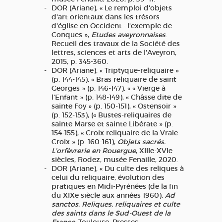
DOR (Ariane), « Le remploi d'objets
d'art orientaux dans les trésors
d'église en Occident : l'exemple de
Conques »,
Etudes aveyronnaises
.
Recueil des travaux de la Société des
lettres, sciences et arts de l'Aveyron,
2015, p. 345-360.
DOR (Ariane), « Triptyque-reliquaire »
(p. 144-145), « Bras reliquaire de saint
Georges » (p. 146-147), « « Vierge à
l’Enfant » (p. 148-149), « Châsse dite de
sainte Foy » (p. 150-151), « Ostensoir »
(p. 152-153), (« Bustes-reliquaires de
sainte Marse et sainte Libérate » (p.
154-155), « Croix reliquaire de la Vraie
Croix » (p. 160-161),
Objets sacrés.
L’orfèvrerie en Rouergue
, XIIIe-XVIe
siècles, Rodez, musée Fenaille, 2020.
DOR (Ariane), « Du culte des reliques à
celui du reliquaire, évolution des
pratiques en Midi-Pyrénées (de la fin
du XIXe siècle aux années 1960),
Ad
sanctos. Reliques, reliquaires et culte
des saints dans le Sud-Ouest de la