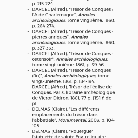
p. 215-224.
DARCEL (Alfred), "Trésor de Conques :
l'A de Charlemagne",
Annales
archéologiques
, tome vingtième, 1860,
p. 264-274.
DARCEL (Alfred), "Trésor de Conques :
pierres antiques",
Annales
archéologiques
, tome vingtième, 1860,
p. 327-333.
DARCEL (Alfred), "Trésor de Conques :
ostensoir",
Annales archéologiques
,
tome vingt-unième, 1861, p. 39-46.
DARCEL (Alfred), "Trésor de Conques
(fin)",
Annales archéologiques
, tome
vingt-unième, 1861, p. 184-194.
DARCEL (Alfred), Trésor de l'église de
Conques, Paris, librairie archéologique
de Victor Didron, 1861, 77 p.-[15] f. de
pl.
DELMAS (Claire), "Les différents
emplacements du trésor dans
l'abbatiale",
Monumental
, 2003, p. 104-
105.
DELMAS (Claire), "Rouergue"
[statuette de sainte Foy, reliquaire