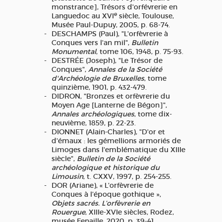
monstrance], Trésors d'orfévrerie en
e
Languedoc au XVI
siècle, Toulouse,
Musée Paul-Dupuy, 2005, p. 68-74.
DESCHAMPS (Paul), "L'orfèvrerie à
Conques vers l'an mil",
Bulletin
Monumental
, tome 106, 1948, p. 75-93.
DESTRÉE (Joseph), "Le Trésor de
Conques",
Annales de la Société
d'Archéologie de Bruxelles
, tome
quinzième, 1901, p. 432-479.
DIDRON, "Bronzes et orfèvrerie du
Moyen Age [Lanterne de Bégon]",
Annales archéologiques
, tome dix-
neuvième, 1859, p. 22-23.
DIONNET (Alain-Charles), "D'or et
d'émaux : les gémellions armoriés de
Limoges dans l'emblématique du XIIIe
siècle",
Bulletin de la Société
archéologique et historique du
Limousin
, t. CXXV, 1997, p. 254-255.
DOR (Ariane), « L’orfèvrerie de
Conques à l’époque gothique »,
Objets sacrés. L’orfèvrerie en
Rouergue
, XIIIe-XVIe siècles, Rodez,
musée Fenaille, 2020, p. 39-41.