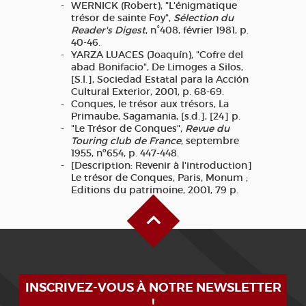
WERNICK (Robert), "L'énigmatique
trésor de sainte Foy",
Sélection du
Reader's Digest
, n°408, février 1981, p.
40-46.
YARZA LUACES (Joaquín), "Cofre del
abad Bonifacio", De Limoges a Silos,
[S.l.], Sociedad Estatal para la Acción
Cultural Exterior, 2001, p. 68-69.
Conques, le trésor aux trésors, La
Primaube, Sagamania, [s.d.], [24] p.
"Le Trésor de Conques",
Revue du
Touring club de France
, septembre
1955, nº654, p. 447-448.
[Description: Revenir à l'introduction]
Le trésor de Conques, Paris, Monum ;
Editions du patrimoine, 2001, 79 p.
Haut de page
INSCRIVEZ-VOUS À NOTRE NEWSLETTER
!