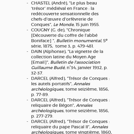
CHASTEL (André), "Le plus beau
‘trésor' médiéval en France : la
redécouverte sensationnelle des
chefs-d'œuvre d'orfèvrerie de
Conques",
Le Monde
, 15 juin 1955.
COUGNY (G. de), "Chronique
[Découverte du coffre de l'abbé
e
Boniface] ",
Bulletin monumental
, 5
série, 1875, tome 3, p. 479-481.
DAIN (Alphonse), "La vignette de la
collection latine du Moyen Age
[Email]",
Bulletin de l'association
Guillaume Budé
, n°34, janvier 1932, p.
32-37.
DARCEL (Alfred), "Trésor de Conques :
les autels portatifs",
Annales
archéologiques
, tome seizième, 1856,
p. 77-89.
DARCEL (Alfred), "Trésor de Conques :
reliquaire de Bégon",
Annales
archéologiques
, tome seizième, 1856,
p. 277-279.
DARCEL (Alfred), "Trésor de Conques :
reliquaire du pape Pascal II",
Annales
archéologiques
, tome vingtième, 1860,