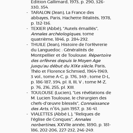
Edition Gallimard, 1973, p. 290, 326-
330, 354.
TARALON (Jean), La France des
abbayes, Paris, Hachette Réalités, 1978,
p. 132-136.
TEXIER (Abbé), "Autels émaillés",
Annales archéologiques
, tome
quatrième, 1846, p. 284-292.
THUILE (Jean), Histoire de l'orfèvrerie
du Languedoc : Généralités de
Montpellier et de Toulouse.
Répertoire
des orfèvres depuis le Moyen Age
jusqu'au début du XIXe siècle
, Paris,
Théo et Florence Schmied, 1964-1969,
3 vol., tome A-C, p. 176, 349 ; tome D-L,
p. 186-187, 394, pl. II, III, V ; tome M-Z,
p. 76, 216, 255, pl. XIII.
TOULOUSE (Lucien), "Les révélations de
M. Lucien Toulouse, le chirurgien des
chefs-d'œuvre blessés",
Connaissance
des Arts
, n°64, juin 1957, p. 36-41.
VIALETTES (Abbé L.), "Reliques de
l'église de Conques",
Annales
norbertines
, XXVIIe année, 1890, p. 181-
186, 202-206, 227-232, 246-249.