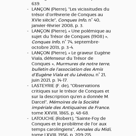
639.
LANÇON (Pierre), "Les vicissitudes du
trésor d'orfèvrerie de Conques au
XVIe siècle",
Conques Info
, n° 40,
janvier-février 2008, p. 3.
LANÇON (Pierre), « Une polémique au
sujet du Trésor de Conques (1908) »,
Conques Info
, n° 74, septembre-
octobre 2013, p. 3-4.
LANÇON (Pierre), « Le graveur Eugène
Viala, défenseur du Trésor de
Conques »,
Murmures de notre terre,
bulletin de l’association des Amis
d’Eugène Viala et du Lévézou
, n° 21,
juin 2021, p. 14-17.
LASTEYRIE (F. de), "Observations
critiques sur le trésor de Conques et
sur la description qu'en a donnée M.
Darcel",
Mémoires de la Société
impériale des Antiquaires de France
,
tome XXVIII, 1865, p. 48-68.
LATOUCHE (Robert), "Sainte-Foy de
Conques et le problème de l'or aux
temps carolingiens",
Annales du Midi
,
tome LXVIII, 1956, p. 209-215.