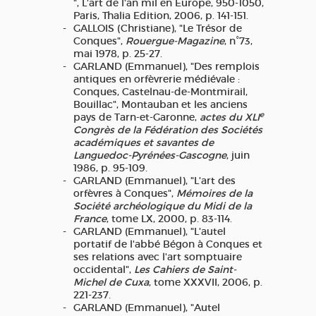
", L'art de l'an mil en Europe, 950-1050,
Paris, Thalia Edition, 2006, p. 141-151.
GALLOIS (Christiane), "Le Trésor de
Conques",
Rouergue-Magazine
, n°73,
mai 1978, p. 25-27.
GARLAND (Emmanuel), "Des remplois
antiques en orfèvrerie médiévale :
Conques, Castelnau-de-Montmirail,
Bouillac", Montauban et les anciens
e
pays de Tarn-et-Garonne,
actes du XLI
Congrès de la Fédération des Sociétés
académiques et savantes de
Languedoc-Pyrénées-Gascogne
, juin
1986, p. 95-109.
GARLAND (Emmanuel), "L'art des
orfèvres à Conques",
Mémoires de la
Société archéologique du Midi de la
France
, tome LX, 2000, p. 83-114.
GARLAND (Emmanuel), "L'autel
portatif de l'abbé Bégon à Conques et
ses relations avec l'art somptuaire
occidental",
Les Cahiers de Saint-
Michel de Cuxa
, tome XXXVII, 2006, p.
221-237.
GARLAND (Emmanuel), "Autel