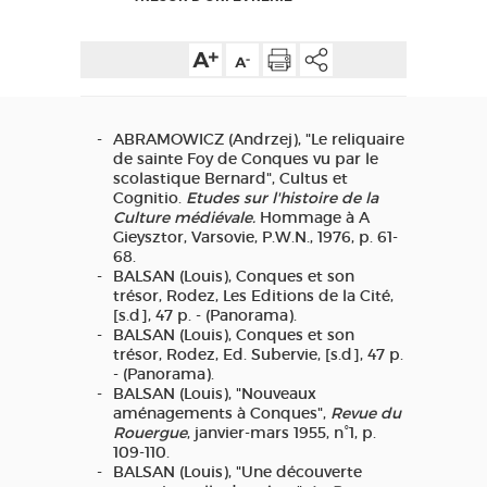
ACCÈS MALVOYANT
FR
AVEYRON VIVRE VRAI
ABRAMOWICZ (Andrzej), "Le reliquaire
de sainte Foy de Conques vu par le
scolastique Bernard", Cultus et
Cognitio.
Etudes sur l'histoire de la
Culture médiévale.
Hommage à A
Gieysztor, Varsovie, P.W.N., 1976, p. 61-
68.
BALSAN (Louis), Conques et son
trésor, Rodez, Les Editions de la Cité,
[s.d], 47 p. - (Panorama).
BALSAN (Louis), Conques et son
trésor, Rodez, Ed. Subervie, [s.d], 47 p.
- (Panorama).
BALSAN (Louis), "Nouveaux
aménagements à Conques",
Revue du
Rouergue
, janvier-mars 1955, n°1, p.
109-110.
BALSAN (Louis), "Une découverte