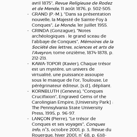
avril 1875",
Revue Religieuse de Rodez
et de Mende
, 11 août 1876, p. 502-505.
GRAND (P.-M.), "Dans sa présentation
nouvelle, la Majesté de Sainte-Foy à
Conques",
Le Monde
, 1er juillet 1955.
GRINDA (Gonzague), "Notes
archéologiques : le grand sceau de
l'abbaye de Conques",
Mémoires de la
Société des lettres, sciences et arts de
l'Aveyron
, tome onzième, 1874-1878, p.
212-213.
KAWA-TOPOR (Xavier), Chaque trésor
est un mystère, un univers de
virtualité, une puissance assoupie
sous le masque de l'or, Toulouse, Le
pérégrinateur éditeur, [s.d], dépliant.
KORNBLUTH (Genevra), "Conques
Crucifixion", Engraved Gems of the
Carolingian Empire, [University Park] :
The Pennsylvania State University
Press, 1995, p. 96-97.
LANÇON (Pierre), "Le trésor de
Conques et ses voyages",
Conques
Info
, n°3, octobre 2001, p. 3, Revue du
Rouergue, hiver 2001, n° 68, p. 638-