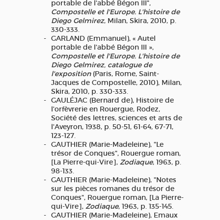
portable de l'abbé Bégon III",
Compostelle et l'Europe. L'histoire de
Diego Gelmirez
, Milan, Skira, 2010, p.
330-333.
GARLAND (Emmanuel), « Autel
portable de l'abbé Bégon III »,
Compostelle et l'Europe. L'histoire de
Diego Gelmirez, catalogue de
l'exposition
(Paris, Rome, Saint-
Jacques de Compostelle, 2010), Milan,
Skira, 2010, p. 330-333.
GAULÉJAC (Bernard de), Histoire de
l'orfèvrerie en Rouergue, Rodez,
Société des lettres, sciences et arts de
l'Aveyron, 1938, p. 50-51, 61-64, 67-71,
123-127.
GAUTHIER (Marie-Madeleine), "Le
trésor de Conques", Rouergue roman,
[La Pierre-qui-Vire],
Zodiaque
, 1963, p.
98-133.
GAUTHIER (Marie-Madeleine), "Notes
sur les pièces romanes du trésor de
Conques", Rouergue roman, [La Pierre-
qui-Vire],
Zodiaque
, 1963, p. 135-145.
GAUTHIER (Marie-Madeleine), Emaux