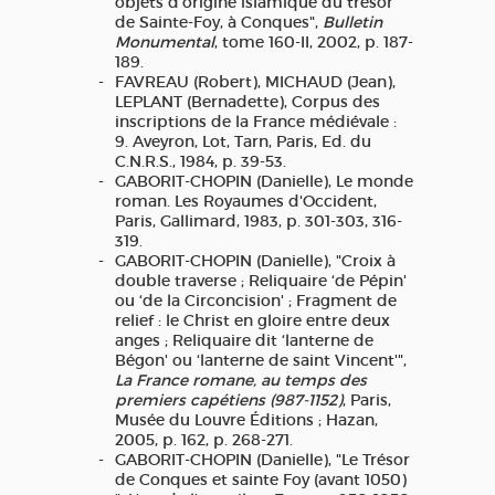
objets d'origine islamique du trésor
de Sainte-Foy, à Conques",
Bulletin
Monumental
, tome 160-II, 2002, p. 187-
189.
FAVREAU (Robert), MICHAUD (Jean),
LEPLANT (Bernadette), Corpus des
inscriptions de la France médiévale :
9. Aveyron, Lot, Tarn, Paris, Ed. du
C.N.R.S., 1984, p. 39-53.
GABORIT-CHOPIN (Danielle), Le monde
roman. Les Royaumes d'Occident,
Paris, Gallimard, 1983, p. 301-303, 316-
319.
GABORIT-CHOPIN (Danielle), "Croix à
double traverse ; Reliquaire ‘de Pépin'
ou ‘de la Circoncision' ; Fragment de
relief : le Christ en gloire entre deux
anges ; Reliquaire dit ‘lanterne de
Bégon' ou ‘lanterne de saint Vincent'",
La France romane, au temps des
premiers capétiens (987-1152)
, Paris,
Musée du Louvre Éditions ; Hazan,
2005, p. 162, p. 268-271.
GABORIT-CHOPIN (Danielle), "Le Trésor
de Conques et sainte Foy (avant 1050)