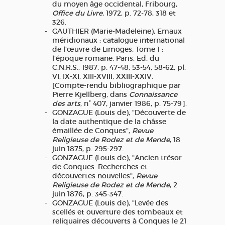
du moyen âge occidental, Fribourg,
Office du Livre
, 1972, p. 72-78, 318 et
326.
GAUTHIER (Marie-Madeleine), Emaux
méridionaux : catalogue international
de l'œuvre de Limoges. Tome 1 :
l'époque romane, Paris, Ed. du
C.N.R.S., 1987, p. 47-48, 53-54, 58-62, pl.
VI, IX-XI, XIII-XVIII, XXIII-XXIV.
[Compte-rendu bibliographique par
Pierre Kjellberg, dans
Connaissance
des arts
, n° 407, janvier 1986, p. 75-79].
GONZAGUE (Louis de), "Découverte de
la date authentique de la châsse
émaillée de Conques",
Revue
Religieuse de Rodez et de Mende
, 18
juin 1875, p. 295-297.
GONZAGUE (Louis de), "Ancien trésor
de Conques. Recherches et
découvertes nouvelles",
Revue
Religieuse de Rodez et de Mende
, 2
juin 1876, p. 345-347.
GONZAGUE (Louis de), "Levée des
scellés et ouverture des tombeaux et
reliquaires découverts à Conques le 21