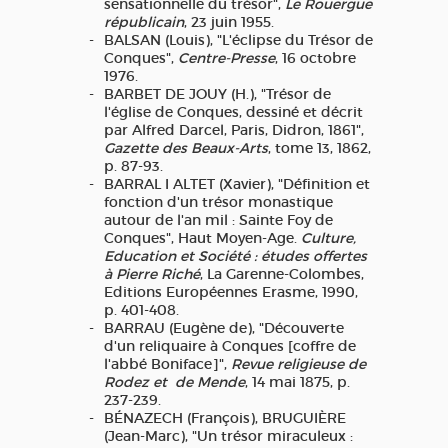
sensationnelle du trésor",
Le Rouergue
républicain
, 23 juin 1955.
BALSAN (Louis), "L'éclipse du Trésor de
Conques",
Centre-Presse
, 16 octobre
1976.
BARBET DE JOUY (H.), "Trésor de
l'église de Conques, dessiné et décrit
par Alfred Darcel, Paris, Didron, 1861",
Gazette des Beaux-Arts
, tome 13, 1862,
p. 87-93.
BARRAL I ALTET (Xavier), "Définition et
fonction d'un trésor monastique
autour de l'an mil : Sainte Foy de
Conques", Haut Moyen-Age.
Culture,
Education et Société : études offertes
à Pierre Riché
, La Garenne-Colombes,
Editions Européennes Erasme, 1990,
p. 401-408.
BARRAU (Eugène de), "Découverte
d'un reliquaire à Conques [coffre de
l'abbé Boniface]",
Revue religieuse de
Rodez et de Mende
, 14 mai 1875, p.
237-239.
BÉNAZECH (François), BRUGUIÈRE
(Jean-Marc), "Un trésor miraculeux :