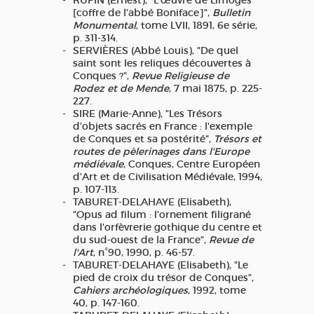
RUPIN (Ernest), "L'œuvre de Limoges
[coffre de l'abbé Boniface]",
Bulletin
Monumental
, tome LVII, 1891, 6e série,
p. 311-314.
SERVIÈRES (Abbé Louis), "De quel
saint sont les reliques découvertes à
Conques ?",
Revue Religieuse de
Rodez et de Mende
, 7 mai 1875, p. 225-
227.
SIRE (Marie-Anne), "Les Trésors
d'objets sacrés en France : l'exemple
de Conques et sa postérité",
Trésors et
routes de pèlerinages dans l'Europe
médiévale
, Conques, Centre Européen
d'Art et de Civilisation Médiévale, 1994,
p. 107-113.
TABURET-DELAHAYE (Elisabeth),
"Opus ad filum : l'ornement filigrané
dans l'orfèvrerie gothique du centre et
du sud-ouest de la France",
Revue de
l'Art
, n°90, 1990, p. 46-57.
TABURET-DELAHAYE (Elisabeth), "Le
pied de croix du trésor de Conques",
Cahiers archéologiques
, 1992, tome
40, p. 147-160.