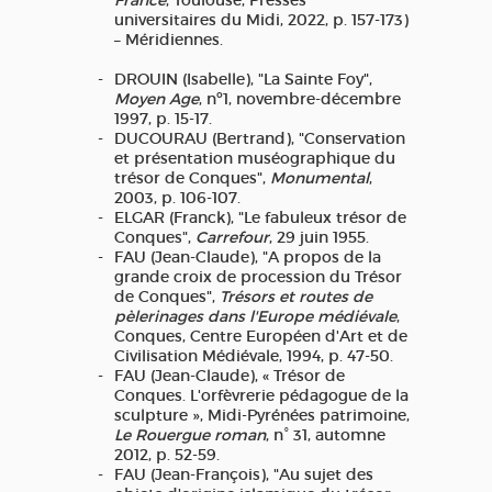
France
, Toulouse, Presses
universitaires du Midi, 2022, p. 157-173)
– Méridiennes.
DROUIN (Isabelle), "La Sainte Foy",
Moyen Age
, nº1, novembre-décembre
1997, p. 15-17.
DUCOURAU (Bertrand), "Conservation
et présentation muséographique du
trésor de Conques",
Monumental
,
2003, p. 106-107.
ELGAR (Franck), "Le fabuleux trésor de
Conques",
Carrefour
, 29 juin 1955.
FAU (Jean-Claude), "A propos de la
grande croix de procession du Trésor
de Conques",
Trésors et routes de
pèlerinages dans l'Europe médiévale
,
Conques, Centre Européen d'Art et de
Civilisation Médiévale, 1994, p. 47-50.
FAU (Jean-Claude), « Trésor de
Conques. L'orfèvrerie pédagogue de la
sculpture », Midi-Pyrénées patrimoine,
Le Rouergue roman
, n° 31, automne
2012, p. 52-59.
FAU (Jean-François), "Au sujet des