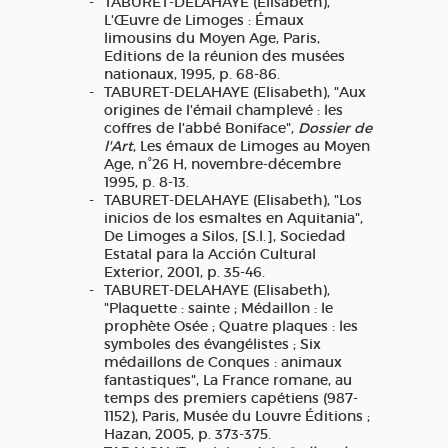
TABURET-DELAHAYE (Elisabeth),
L'Œuvre de Limoges : Émaux
limousins du Moyen Age, Paris,
Editions de la réunion des musées
nationaux, 1995, p. 68-86.
TABURET-DELAHAYE (Elisabeth), "Aux
origines de l'émail champlevé : les
coffres de l'abbé Boniface",
Dossier de
l'Art
, Les émaux de Limoges au Moyen
Age, n°26 H, novembre-décembre
1995, p. 8-13.
TABURET-DELAHAYE (Elisabeth), "Los
inicios de los esmaltes en Aquitania",
De Limoges a Silos, [S.l.], Sociedad
Estatal para la Acción Cultural
Exterior, 2001, p. 35-46.
TABURET-DELAHAYE (Elisabeth),
"Plaquette : sainte ; Médaillon : le
prophète Osée ; Quatre plaques : les
symboles des évangélistes ; Six
médaillons de Conques : animaux
fantastiques", La France romane, au
temps des premiers capétiens (987-
1152), Paris, Musée du Louvre Éditions ;
Hazan, 2005, p. 373-375.