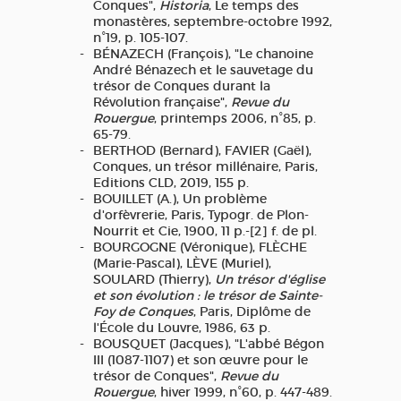
Conques",
Historia
, Le temps des
monastères, septembre-octobre 1992,
n°19, p. 105-107.
BÉNAZECH (François), "Le chanoine
André Bénazech et le sauvetage du
trésor de Conques durant la
Révolution française",
Revue du
Rouergue
, printemps 2006, n°85, p.
65-79.
BERTHOD (Bernard), FAVIER (Gaël),
Conques, un trésor millénaire, Paris,
Editions CLD, 2019, 155 p.
BOUILLET (A.), Un problème
d'orfèvrerie, Paris, Typogr. de Plon-
Nourrit et Cie, 1900, 11 p.-[2] f. de pl.
BOURGOGNE (Véronique), FLÈCHE
(Marie-Pascal), LÈVE (Muriel),
SOULARD (Thierry),
Un trésor d'église
et son évolution : le trésor de Sainte-
Foy de Conques
, Paris, Diplôme de
l'École du Louvre, 1986, 63 p.
BOUSQUET (Jacques), "L'abbé Bégon
III (1087-1107) et son œuvre pour le
trésor de Conques",
Revue du
Rouergue
, hiver 1999, n°60, p. 447-489.