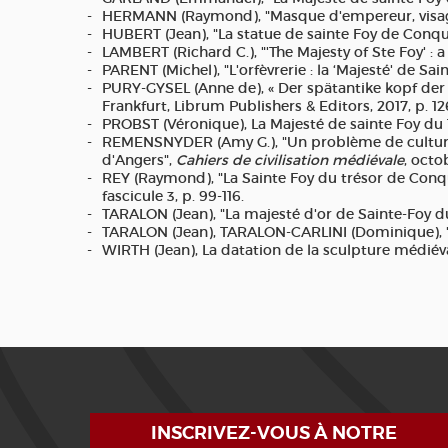
HERMANN (Raymond), "Masque d'empereur, visag
HUBERT (Jean), "La statue de sainte Foy de Conq
LAMBERT (Richard C.), "'The Majesty of Ste Foy' : a
PARENT (Michel), "L'orfèvrerie : la ‘Majesté' de Sai
PURY-GYSEL (Anne de), « Der spätantike kopf der hl.
Frankfurt, Librum Publishers & Editors, 2017, p. 12
PROBST (Véronique), La Majesté de sainte Foy du
REMENSNYDER (Amy G.), "Un problème de cultures 
d'Angers",
Cahiers de civilisation médiévale
, octo
REY (Raymond), "La Sainte Foy du trésor de Conques
fascicule 3, p. 99-116.
TARALON (Jean), "La majesté d'or de Sainte-Foy 
TARALON (Jean), TARALON-CARLINI (Dominique), "
WIRTH (Jean), La datation de la sculpture médiéval
INSCRIVEZ-VOUS À NOTRE