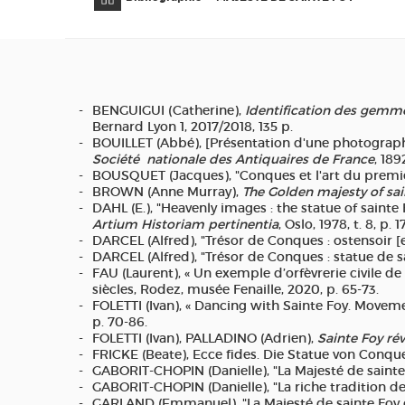
BENGUIGUI (Catherine),
Identification des gemme
Bernard Lyon 1, 2017/2018, 135 p.
BOUILLET (Abbé), [Présentation d'une photographi
Société nationale des Antiquaires de France
, 1892
BOUSQUET (Jacques), "Conques et l'art du premier
BROWN (Anne Murray),
The Golden majesty of sa
DAHL (E.), "Heavenly images : the statue of sainte
Artium Historiam pertinentia
, Oslo, 1978, t. 8, p. 1
DARCEL (Alfred), "Trésor de Conques : ostensoir [
DARCEL (Alfred), "Trésor de Conques : statue de sa
FAU (Laurent), « Un exemple d’orfèvrerie civile de
siècles, Rodez, musée Fenaille, 2020, p. 65-73.
FOLETTI (Ivan), « Dancing with Sainte Foy. Movem
p. 70-86.
FOLETTI (Ivan), PALLADINO (Adrien),
Sainte Foy ré
FRICKE (Beate), Ecce fides. Die Statue von Conqu
GABORIT-CHOPIN (Danielle), "La Majesté de saint
GABORIT-CHOPIN (Danielle), "La riche tradition d
GARLAND (Emmanuel), "La Majesté de sainte Foy 