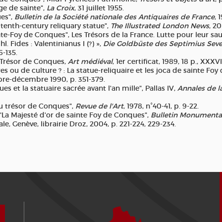
e de sainte",
La Croix
, 31 juillet 1955.
ues",
Bulletin de la Société nationale des Antiquaires de France
, 
 tenth-century reliquary statue",
The Illustrated London News
, 20
nte-Foy de Conques", Les Trésors de la France. Lutte pour leur sauve
 Fides : Valentinianus I (?) »,
Die Goldbüste des Septimius Seve
6-135.
 Trésor de Conques,
Art médiéval
, 1er certificat, 1989, 18 p., XXXVI
ou de culture ? : La statue-reliquaire et les joca de sainte Fo
bre-décembre 1990, p. 351-379.
 et la statuaire sacrée avant l'an mille", Pallas IV,
Annales de l
du trésor de Conques",
Revue de l'Art
, 1978, n°40-41, p. 9-22.
La Majesté d'or de sainte Foy de Conques",
Bulletin Monumenta
e, Genève, librairie Droz, 2004, p. 221-224, 229-234.
Comment venir ?