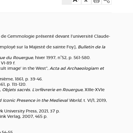
 de Gemmologie présenté devant l’université Claude-
mployé sur la Majesté de sainte Foy],
Bulletin de la
ue du Rouergue
, hiver 1997, n°52, p. 561-580.
VI-89 f.
cult image' in the West",
Acta ad Archaeologiam et
nième, 1861, p. 39-46.
1, p. 113-120.
»,
Objets sacrés. L’orfèvrerie en Rouergue
, XIIIe-XVIe
Iconic Presence in the Medieval World
, t. VI/1, 2019,
k University Press, 2021, 37 p.
nk Verlag, 2007, 465 p.
p.54-55.