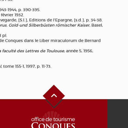
1943-1944, p. 390-395.
 février 1932.
garde, [S.l.], Editions de l'Epargne, [s.d.], p. 34-38.
rus. Gold-und Silberbüsten römischer Kaiser
, Basel,
I pl.
y de Conques dans le Liber miraculorum de Bernard
a faculté des Lettres de Toulouse
, année 5, 1956,
l
, tome 155-1, 1997, p. 11-73.
Haut de page