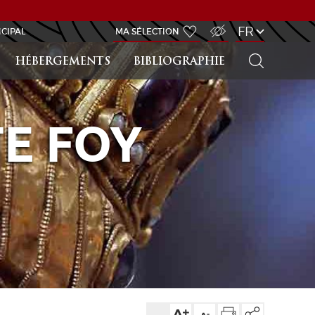
ACCÈS MALVOYANT
FR
NCIPAL
MA SÉLECTION
RECHERCHER
HÉBERGEMENTS
BIBLIOGRAPHIE
E FOY