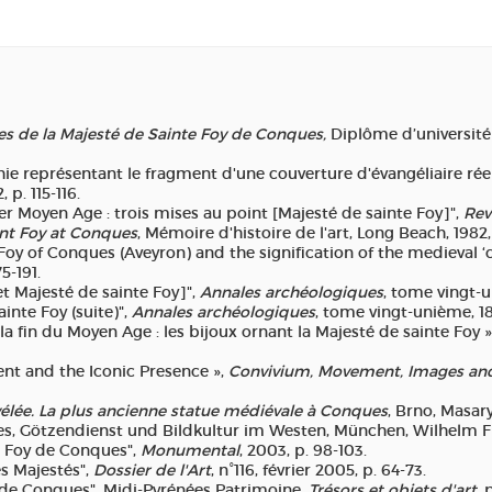
s de la Majesté de Sainte Foy de Conques,
Diplôme d’université
e représentant le fragment d'une couverture d'évangéliaire rée
, p. 115-116.
 Moyen Age : trois mises au point [Majesté de sainte Foy]",
Rev
int Foy at Conques
, Mémoire d'histoire de l'art, Long Beach, 1982, 
 Foy of Conques (Aveyron) and the signification of the medieval ‘
75-191.
et Majesté de sainte Foy]",
Annales archéologiques
, tome vingt-u
inte Foy (suite)",
Annales archéologiques
, tome vingt-unième, 186
 la fin du Moyen Age : les bijoux ornant la Majesté de sainte Foy 
ent and the Iconic Presence »,
Convivium, Movement, Images and 
vélée. La plus ancienne statue médiévale à Conques
, Brno, Masary
es, Götzendienst und Bildkultur im Westen, München, Wilhelm Fi
e Foy de Conques",
Monumental
, 2003, p. 98-103.
es Majestés",
Dossier de l'Art
, n°116, février 2005, p. 64-73.
de Conques", Midi-Pyrénées Patrimoine,
Trésors et objets d'art
, 