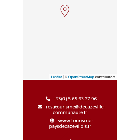
Leaflet
| ©
OpenStreetMap
contributors
+33(0) 5 65 63 27 96
resatourisme@decazeville-
communaute.fr
www.tourisme-
paysdecazevillois.fr
Alto de la página