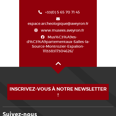
+33(0) 5 65 70 71 45
espace.archeologique@aveyron.fr
www.musees.aveyron.fr
Mus%C3%A9es-
d%C3%A9partementaux-Salles-la-
Source-Montrozier-Espalion-
111338317304626/
Alto de la página
INSCRIVEZ-VOUS À NOTRE NEWSLETTER
!
Suivez-nous