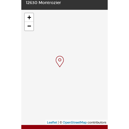
12630 Montrozier
+
−
Leaflet
| ©
OpenStreetMap
contributors