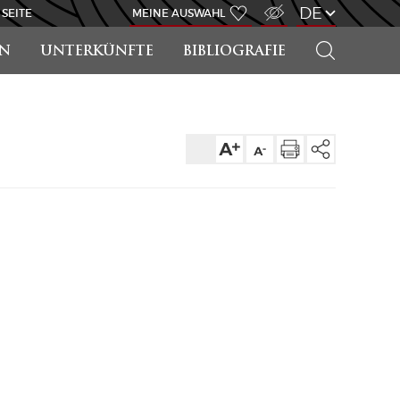
ZUGANG FÜR SEHBEHINDERT
DE
 SEITE
MEINE AUSWAHL
SUCHEN
EN
UNTERKÜNFTE
BIBLIOGRAFIE