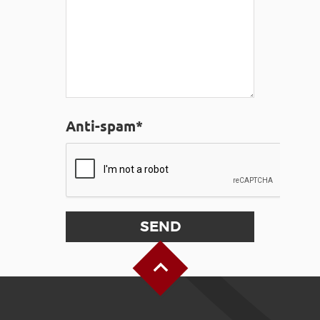
Anti-spam*
Back to Top