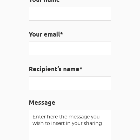
VISUALLY IMPAIRED ACCESS
EN
Your email*
AVEYRON VIVRE VRAI
Recipient’s name*
Message