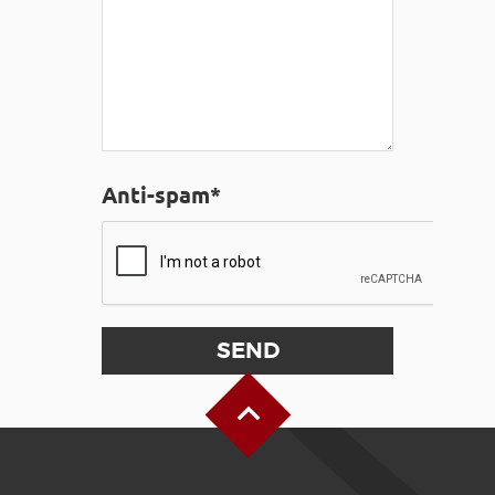
Anti-spam*
Back to Top