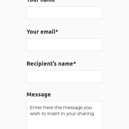
VISUALLY IMPAIRED ACCESS
EN
Your email*
AVEYRON VIVRE VRAI
Recipient’s name*
Message