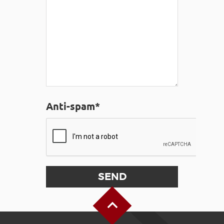
Anti-spam*
Back to Top