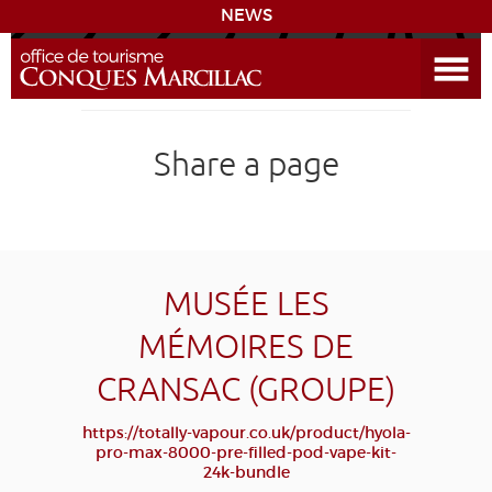
NEWS
Open the Menu
CONQUES
Share a page
SITES & ACTIVITIES
ACCOMMODATION
HISTORICAL BIBLIOGRAPHY
MUSÉE LES
MÉMOIRES DE
ACCESS
CRANSAC (GROUPE)
GR 65
GROUPS
PRESS
HOME PAGE
https://totally-vapour.co.uk/product/hyola-
pro-max-8000-pre-filled-pod-vape-kit-
GRANDS SITES OCCITANIE
24k-bundle
MY SELECTION