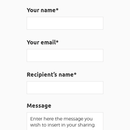
Your name*
VISUALLY IMPAIRED ACCESS
EN
AVEYRON VIVRE VRAI
Your email*
Recipient’s name*
Message