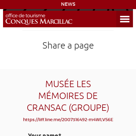
NEWS
Open the Menu
CONQUES
Share a page
SITES & ACTIVITIES
ACCOMMODATION
HISTORICAL BIBLIOGRAPHY
MUSÉE LES
MÉMOIRES DE
ACCESS
CRANSAC (GROUPE)
GR 65
GROUPS
PRESS
HOME PAGE
https://liff.line.me/2007316492-m4WLV56E
GRANDS SITES OCCITANIE
MY SELECTION
Your name*