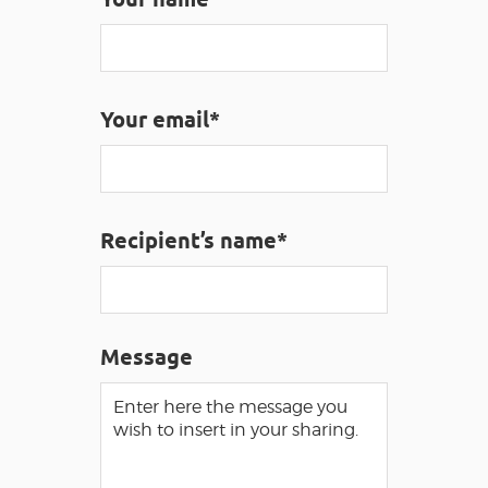
VISUALLY IMPAIRED ACCESS
EN
Your email*
AVEYRON VIVRE VRAI
Recipient’s name*
Message