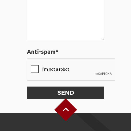
Anti-spam*
Back to Top