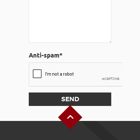
Anti-spam*
Back to Top