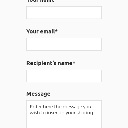
VISUALLY IMPAIRED ACCESS
EN
Your email*
AVEYRON VIVRE VRAI
Recipient’s name*
Message