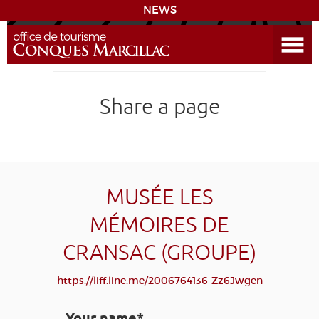
NEWS
Open the Menu
CONQUES
Share a page
SITES & ACTIVITIES
ACCOMMODATION
HISTORICAL BIBLIOGRAPHY
MUSÉE LES
MÉMOIRES DE
ACCESS
CRANSAC (GROUPE)
GR 65
GROUPS
PRESS
HOME PAGE
https://liff.line.me/2006764136-Zz6Jwgen
GRANDS SITES OCCITANIE
MY SELECTION
Your name*