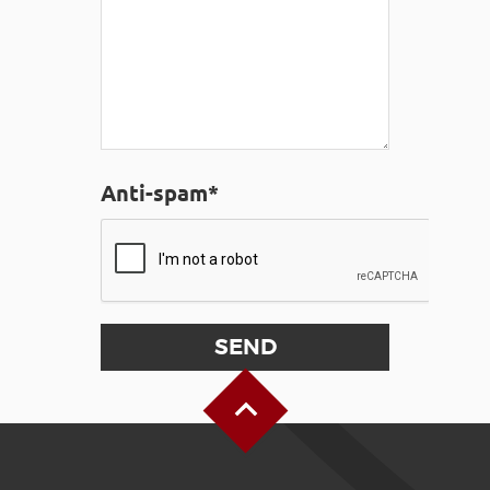
Anti-spam*
Back to Top