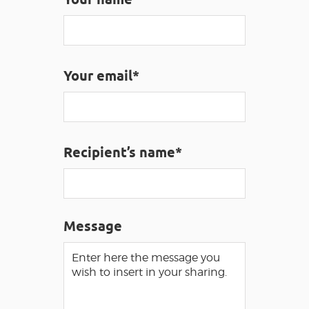
VISUALLY IMPAIRED ACCESS
EN
Your email*
AVEYRON VIVRE VRAI
Recipient’s name*
Message