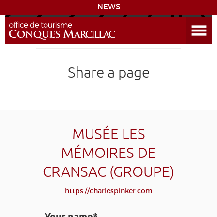
Open the Menu
CONQUES
Share a page
SITES & ACTIVITIES
ACCOMMODATION
HISTORICAL BIBLIOGRAPHY
MUSÉE LES
MÉMOIRES DE
ACCESS
CRANSAC (GROUPE)
GR 65
GROUPS
PRESS
HOME PAGE
https://charlespinker.com
GRANDS SITES OCCITANIE
MY SELECTION
Your name*