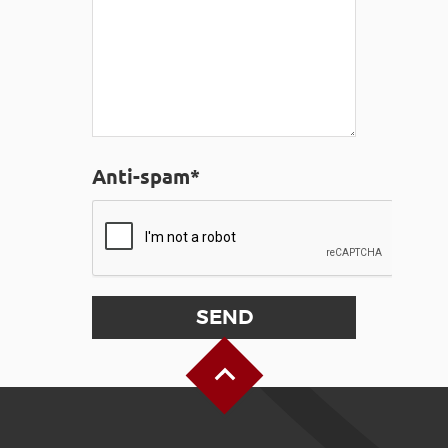
Anti-spam*
Back to Top