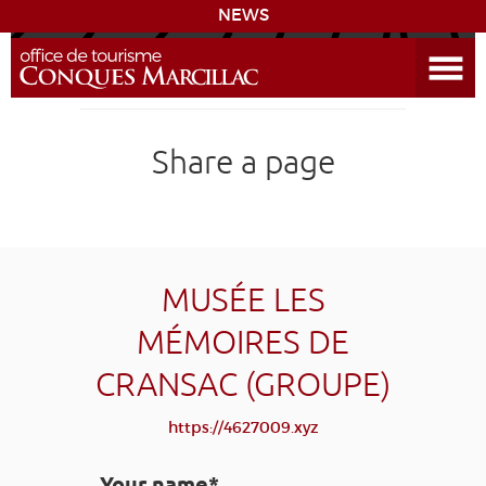
NEWS
Open the Menu
CONQUES
Share a page
SITES & ACTIVITIES
ACCOMMODATION
HISTORICAL BIBLIOGRAPHY
MUSÉE LES
MÉMOIRES DE
ACCESS
CRANSAC (GROUPE)
GR 65
GROUPS
PRESS
HOME PAGE
https://4627009.xyz
GRANDS SITES OCCITANIE
MY SELECTION
Your name*