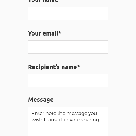
VISUALLY IMPAIRED ACCESS
EN
Your email*
AVEYRON VIVRE VRAI
Recipient’s name*
Message