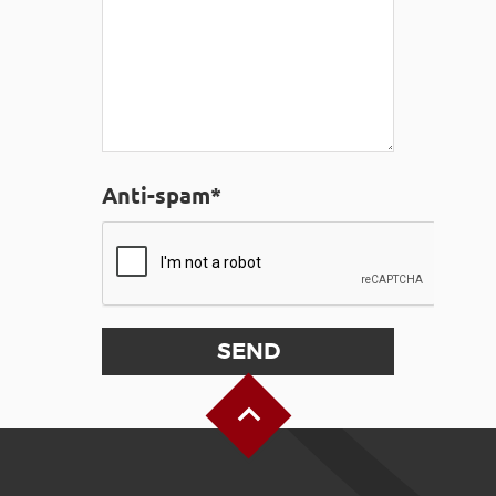
Anti-spam*
Back to Top