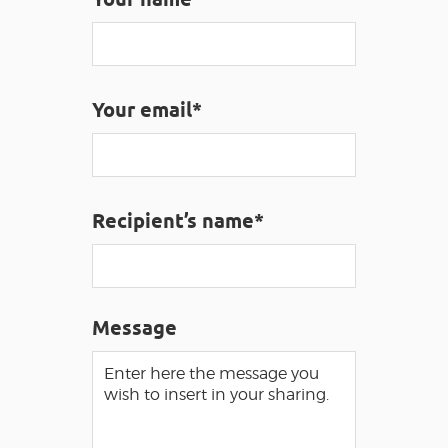
VISUALLY IMPAIRED ACCESS
EN
Your email*
AVEYRON VIVRE VRAI
Recipient’s name*
Message