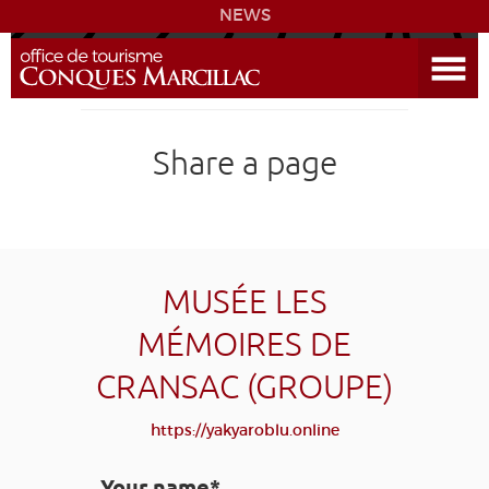
NEWS
Open the Menu
CONQUES
Share a page
SITES & ACTIVITIES
ACCOMMODATION
HISTORICAL BIBLIOGRAPHY
MUSÉE LES
MÉMOIRES DE
ACCESS
CRANSAC (GROUPE)
GR 65
GROUPS
PRESS
HOME PAGE
https://yakyaroblu.online
GRANDS SITES OCCITANIE
MY SELECTION
Your name*