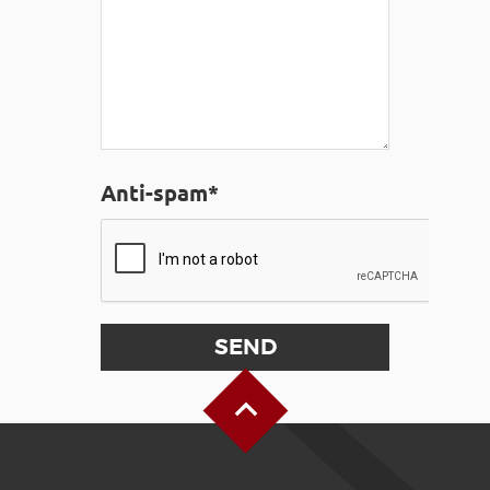
Anti-spam*
Back to Top