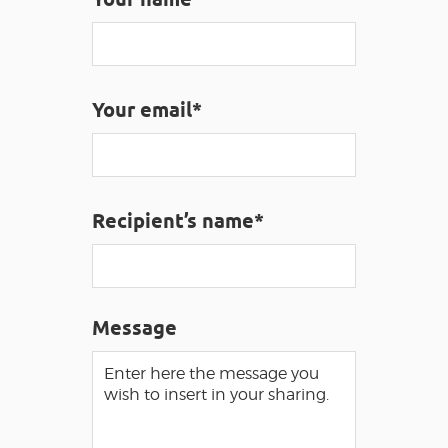
VISUALLY IMPAIRED ACCESS
EN
Your email*
AVEYRON VIVRE VRAI
Recipient’s name*
Message