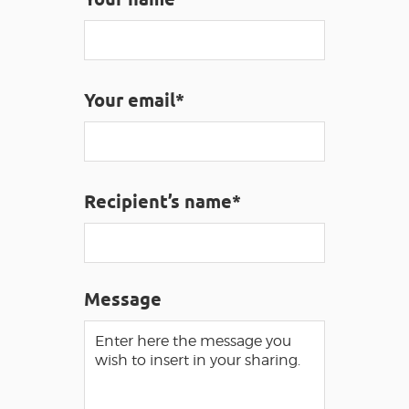
VISUALLY IMPAIRED ACCESS
EN
Your email*
AVEYRON VIVRE VRAI
Recipient’s name*
Message