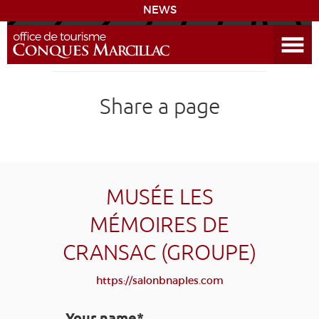
NEWS
Open the Menu
CONQUES
Share a page
SITES & ACTIVITIES
ACCOMMODATION
HISTORICAL BIBLIOGRAPHY
MUSÉE LES
MÉMOIRES DE
ACCESS
CRANSAC (GROUPE)
GR 65
GROUPS
PRESS
HOME PAGE
https://salonbnaples.com
GRANDS SITES OCCITANIE
MY SELECTION
Your name*