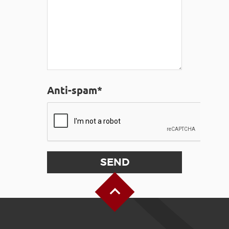
Anti-spam*
Back to Top