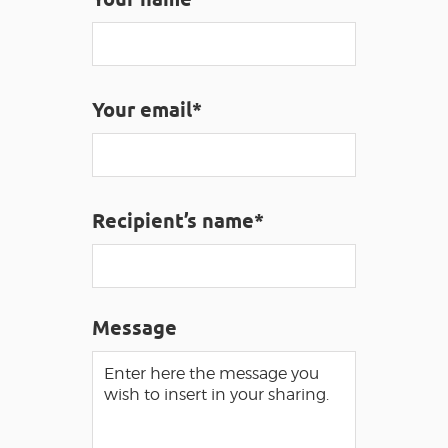
VISUALLY IMPAIRED ACCESS
EN
Your email*
AVEYRON VIVRE VRAI
Recipient’s name*
Message