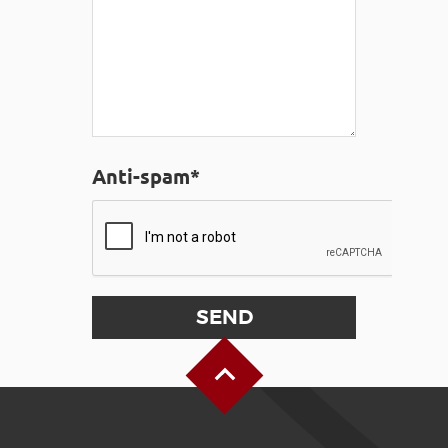
Anti-spam*
Back to Top