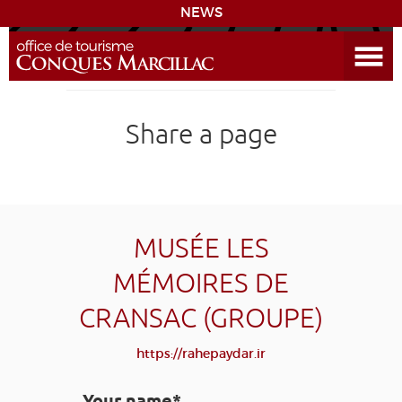
NEWS
Open the Menu
CONQUES
Share a page
SITES & ACTIVITIES
ACCOMMODATION
HISTORICAL BIBLIOGRAPHY
MUSÉE LES
MÉMOIRES DE
ACCESS
CRANSAC (GROUPE)
GR 65
GROUPS
PRESS
HOME PAGE
https://rahepaydar.ir
GRANDS SITES OCCITANIE
MY SELECTION
Your name*