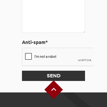
Anti-spam*
Back to Top