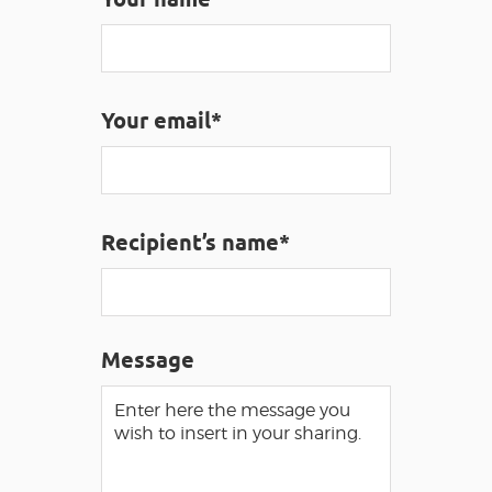
VISUALLY IMPAIRED ACCESS
EN
Your email*
AVEYRON VIVRE VRAI
Recipient’s name*
Message