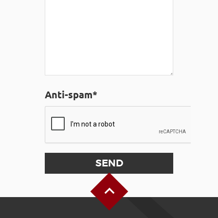
Anti-spam*
Back to Top