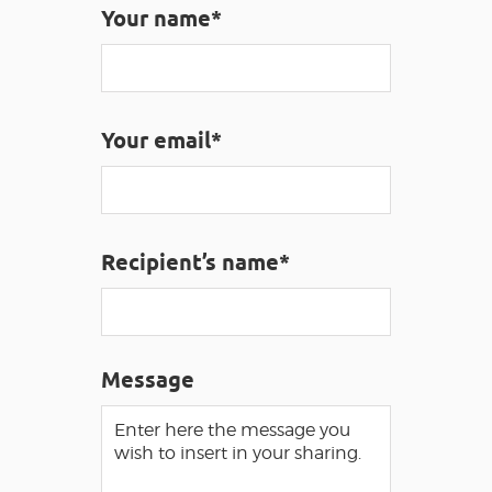
Your name*
VISUALLY IMPAIRED ACCESS
EN
Your email*
AVEYRON VIVRE VRAI
Recipient’s name*
Message