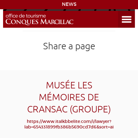
NEWS
Open the Menu
CONQUES
Share a page
SITES & ACTIVITIES
ACCOMMODATION
HISTORICAL BIBLIOGRAPHY
MUSÉE LES
MÉMOIRES DE
ACCESS
CRANSAC (GROUPE)
GR 65
GROUPS
PRESS
HOME PAGE
https://www.italkbbelite.com/i/lawyer?
lab=654331899fb386b5690cd7d6&sort=ai
GRANDS SITES OCCITANIE
MY SELECTION