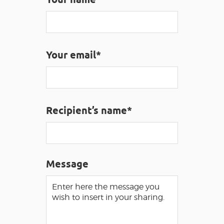
VISUALLY IMPAIRED ACCESS
EN
Your email*
AVEYRON VIVRE VRAI
Recipient’s name*
Message