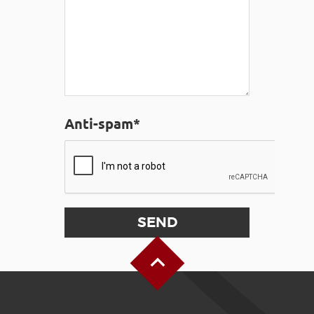
Anti-spam*
Back to Top