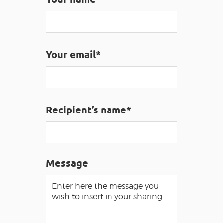
VISUALLY IMPAIRED ACCESS
EN
Your email*
AVEYRON VIVRE VRAI
Recipient’s name*
Message