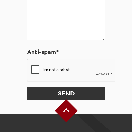
Anti-spam*
Back to Top