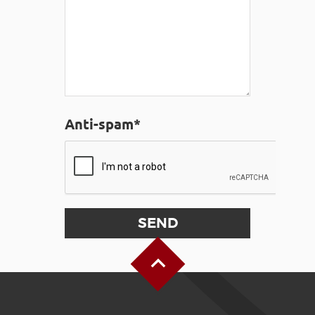
Anti-spam*
Back to Top