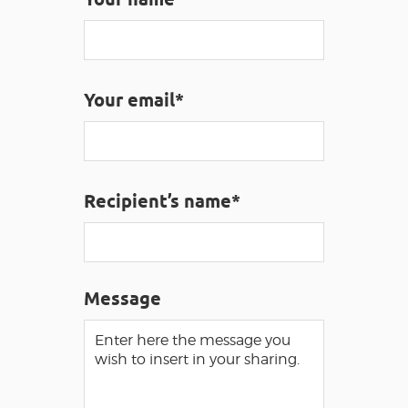
VISUALLY IMPAIRED ACCESS
EN
Your email*
AVEYRON VIVRE VRAI
Recipient’s name*
Message