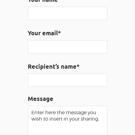
VISUALLY IMPAIRED ACCESS
EN
Your email*
AVEYRON VIVRE VRAI
Recipient’s name*
Message