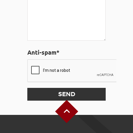
Anti-spam*
Back to Top