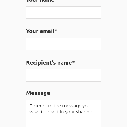
VISUALLY IMPAIRED ACCESS
EN
Your email*
AVEYRON VIVRE VRAI
Recipient’s name*
Message