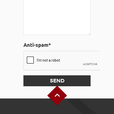
Anti-spam*
Back to Top