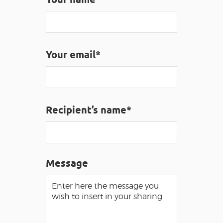
VISUALLY IMPAIRED ACCESS
EN
Your email*
AVEYRON VIVRE VRAI
Recipient’s name*
Message