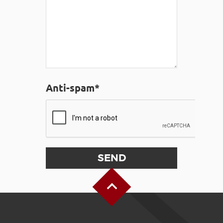
Anti-spam*
Back to Top