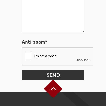
Anti-spam*
Back to Top