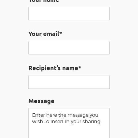
VISUALLY IMPAIRED ACCESS
EN
Your email*
AVEYRON VIVRE VRAI
Recipient’s name*
Message