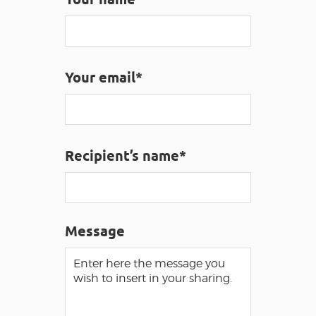
VISUALLY IMPAIRED ACCESS
EN
Your email*
AVEYRON VIVRE VRAI
Recipient’s name*
Message