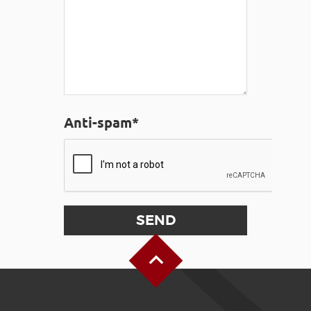
Anti-spam*
Back to Top